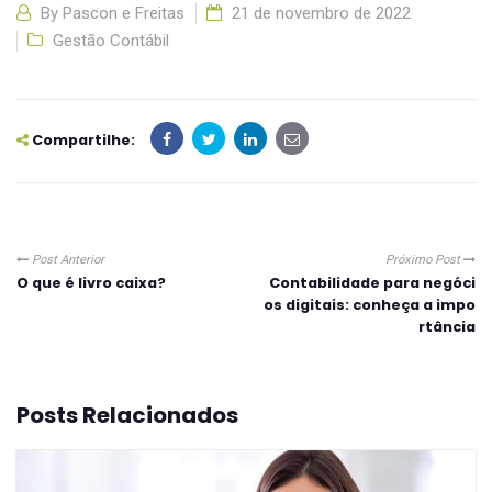
By
Pascon e Freitas
21 de novembro de 2022
Gestão Contábil
Compartilhe:
Post Anterior
Próximo Post
O que é livro caixa?
Contabilidade para negóci
os digitais: conheça a impo
rtância
Posts Relacionados