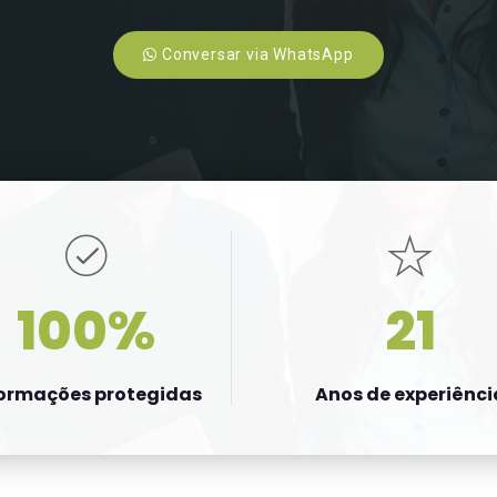
Conversar via WhatsApp
100%
21
formações protegidas
Anos de experiênci