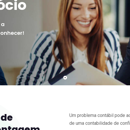
ócio
 a
conhecer!
 de
Um problema contábil pode ac
de uma contabilidade de confi
Contagem