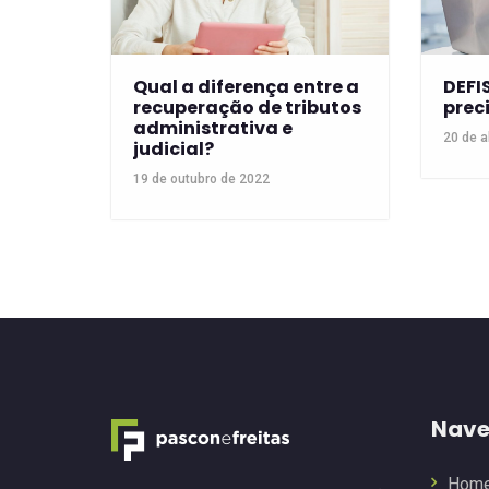
Qual a diferença entre a
DEFI
recuperação de tributos
prec
administrativa e
20 de a
judicial?
19 de outubro de 2022
Nave
Hom