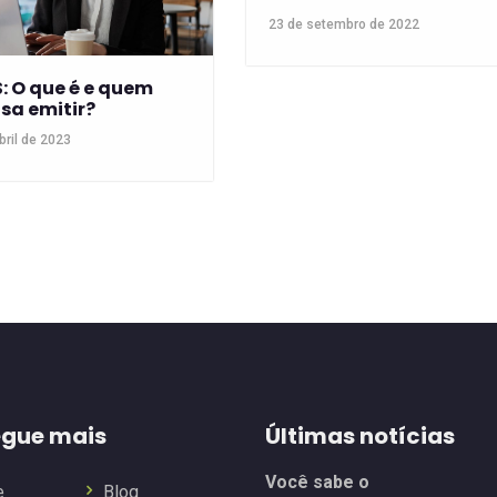
23 de setembro de 2022
S: O que é e quem
isa emitir?
bril de 2023
gue mais
Últimas notícias
Você sabe o
e
Blog