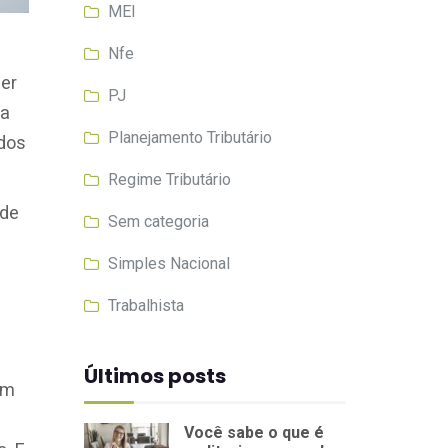
MEI
Nfe
ser
PJ
ma
Planejamento Tributário
ados
Regime Tributário
 de
Sem categoria
Simples Nacional
Trabalhista
Últimos posts
em
Você sabe o que é